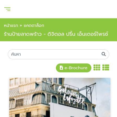
หน้าแรก
»
แคตตาล็อก
ร้านป้ายลาดพร้าว - ดิจิตอล ปริ้น เอ็นเตอร์ไพรซ์
e-Brochure