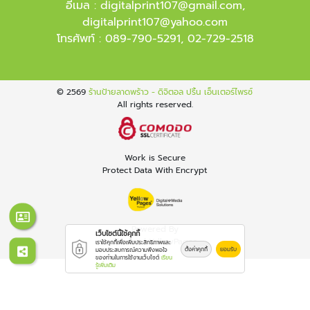
อีเมล :
digitalprint107@gmail.com
,
digitalprint107@yahoo.com
โทรศัพท์ :
089-790-5291
,
02-729-2518
© 2569
ร้านป้ายลาดพร้าว - ดิจิตอล ปริ้น เอ็นเตอร์ไพรซ์
All rights reserved.
Work is Secure
Protect Data With Encrypt
Powered By
เว็บไซต์นี้ใช้คุกกี้
Thailand YellowPages
เราใช้คุกกี้เพื่อเพิ่มประสิทธิภาพและ
ตั้งค่าคุกกี้
ยอมรับ
มอบประสบการณ์ความพึงพอใจ
ของท่านในการใช้งานเว็บไซต์
เรียน
รู้เพิ่มเติม