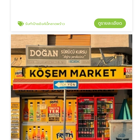
ดูรายละเอียด
รับทำป้ายอิงค์เจ็ทลาดพร้าว