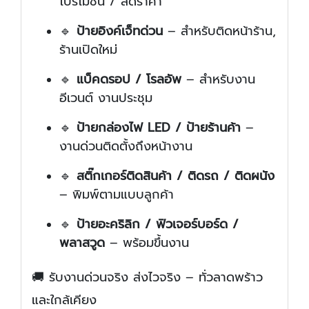
โปรโมชั่น / ลดราคา
🔹
ป้ายอิงค์เจ็ทด่วน
– สำหรับติดหน้าร้าน,
ร้านเปิดใหม่
🔹
แบ็คดรอป / โรลอัพ
– สำหรับงาน
อีเวนต์ งานประชุม
🔹
ป้ายกล่องไฟ LED / ป้ายร้านค้า
–
งานด่วนติดตั้งถึงหน้างาน
🔹
สติ๊กเกอร์ติดสินค้า / ติดรถ / ติดผนัง
– พิมพ์ตามแบบลูกค้า
🔹
ป้ายอะคริลิก / ฟิวเจอร์บอร์ด /
พลาสวูด
– พร้อมขึ้นงาน
🚚 รับงานด่วนจริง ส่งไวจริง – ทั่วลาดพร้าว
และใกล้เคียง