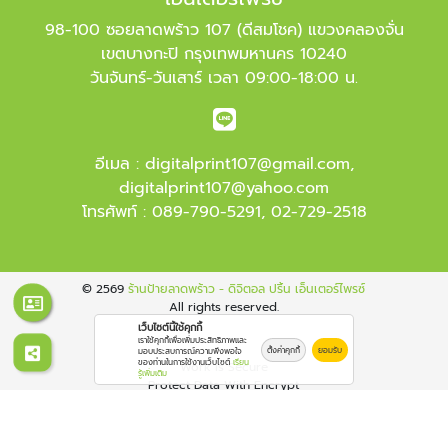
98-100 ซอยลาดพร้าว 107 (ดีสมโชค) แขวงคลองจั่น
เขตบางกะปิ กรุงเทพมหานคร 10240
วันจันทร์-วันเสาร์ เวลา 09:00-18:00 น.
อีเมล :
digitalprint107@gmail.com
,
digitalprint107@yahoo.com
โทรศัพท์ :
089-790-5291
,
02-729-2518
© 2569
ร้านป้ายลาดพร้าว - ดิจิตอล ปริ้น เอ็นเตอร์ไพรซ์
All rights reserved.
เว็บไซต์นี้ใช้คุกกี้
เราใช้คุกกี้เพื่อเพิ่มประสิทธิภาพและ
ตั้งค่าคุกกี้
ยอมรับ
มอบประสบการณ์ความพึงพอใจ
ของท่านในการใช้งานเว็บไซต์
เรียน
Work is Secure
รู้เพิ่มเติม
Protect Data With Encrypt