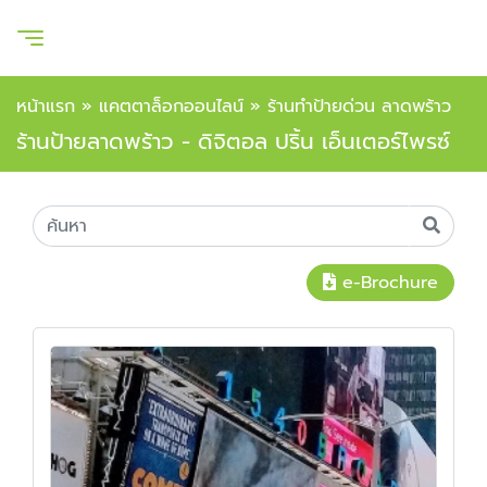
หน้าแรก
»
แคตตาล็อกออนไลน์
»
ร้านทำป้ายด่วน ลาดพร้าว
ร้านป้ายลาดพร้าว - ดิจิตอล ปริ้น เอ็นเตอร์ไพรซ์
e-Brochure