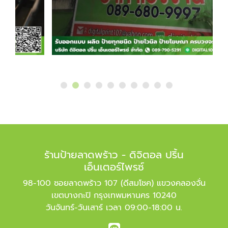
ร้านป้ายลาดพร้าว - ดิจิตอล ปริ้น
เอ็นเตอร์ไพรซ์
98-100 ซอยลาดพร้าว 107 (ดีสมโชค) แขวงคลองจั่น
เขตบางกะปิ กรุงเทพมหานคร 10240
วันจันทร์-วันเสาร์ เวลา 09:00-18:00 น.